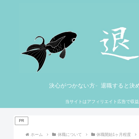
決心がつかない方
退職すると決
当サイトはアフィリエイト広告で収益
PR
ホーム
休職について
休職開始1ヶ月程度