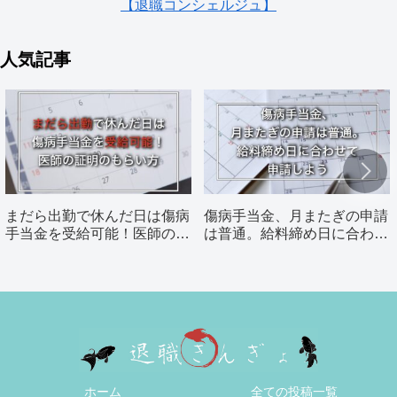
【退職コンシェルジュ】
人気記事
まだら出勤で休んだ日は傷病
傷病手当金、月またぎの申請
手当金を受給可能！医師の証
は普通。給料締め日に合わせ
明のもらい方
て申請しよう
ホーム
全ての投稿一覧