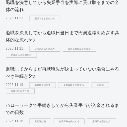
退職を決意してから失業手当を実際に受け取るまでの全
体の流れ
2025.11.23
退職すると決めた方
退職を決意してから退職日当日まで円満退職をめざす具
体的な流れ5つ
2025.11.21
いつ辞めるか決めた
辞める時期はまだ未定
退職すると決めた方
退職してからまだ再就職先が決まっていない場合にやる
べき手続き5つ
2025.11.19
再就職を目指す
失業保険を受給する
申請前
退職日を過ぎた方
ハローワークで手続きしてから失業手当が入金されるま
での日数
2025.11.18
受給開始前
失業保険を受給する
退職日を過ぎた方