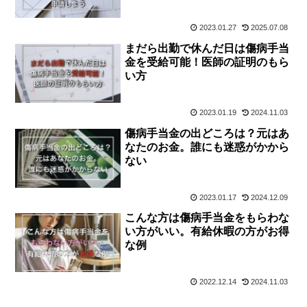
2023.01.27
2025.07.08
まだら出勤で休んだ日は傷病手当
金を受給可能！医師の証明のもら
い方
2023.01.19
2024.11.03
傷病手当金の出どころは？元はあ
なたのお金。誰にも迷惑がかから
ない
2023.01.17
2024.12.09
こんな方は傷病手当金をもらわな
い方がいい。有給休暇の方がお得
な例
2022.12.14
2024.11.03