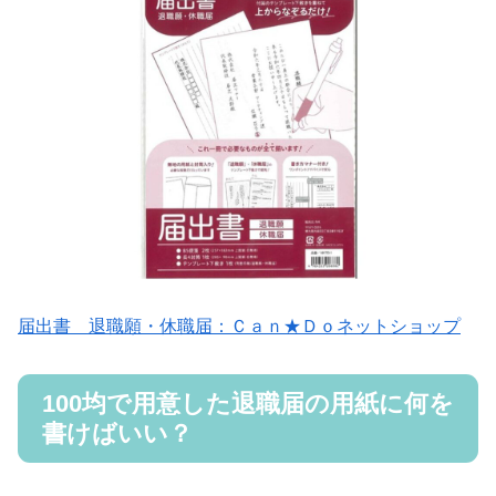
届出書 退職願・休職届：Ｃａｎ★Ｄｏネットショップ
100均で用意した退職届の用紙に何を
書けばいい？