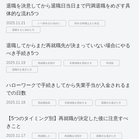
退職を決意してから退職日当日まで円満退職をめざす具
体的な流れ5つ
2025.11.21
いつ辞めるか決めた
辞める時期はまだ未定
退職すると決めた方
退職してからまだ再就職先が決まっていない場合にやる
べき手続き5つ
2025.11.19
再就職を目指す
失業保険を受給する
申請前
退職日を過ぎた方
ハローワークで手続きしてから失業手当が入金されるま
での日数
2025.11.18
受給開始前
失業保険を受給する
退職日を過ぎた方
【5つのタイミング別】再就職が決定した後に注意すべ
きこと
2025.11.17
再就職した
再就職を目指す
退職日を過ぎた方