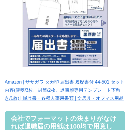
Amazon | ササガワ タカ印 届出書 履歴書付 44-501 セット
内容(便箋/3枚、封筒/2枚、退職願専用テンプレート下敷
き/1枚) | 履歴書・各種人事用書類 | 文房具・オフィス用品
会社でフォーマットの決まりがなけ
れば退職届の用紙は100均で用意し