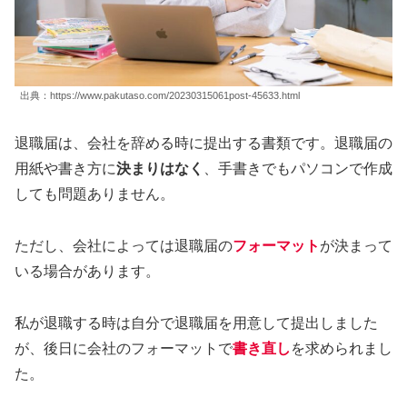
出典：https://www.pakutaso.com/20230315061post-45633.html
退職届は、会社を辞める時に提出する書類です。退職届の
用紙や書き方に
決まりはなく
、手書きでもパソコンで作成
しても問題ありません。
ただし、会社によっては退職届の
フォーマット
が決まって
いる場合があります。
私が退職する時は自分で退職届を用意して提出しました
が、後日に会社のフォーマットで
書き直し
を求められまし
た。