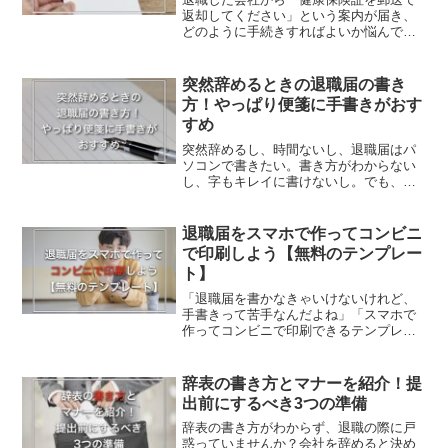
返却してください」という案内が届き、
どのように手続きすればよいか悩んでい
ませんか？保険証を会社に返却しない
と、医療費が全額自己負担になるリスク
や、次の保険の手続きが遅れるリスクが
突然辞めるときの退職届の書き
あります。この記事では、退...
方！やっぱり便箋に手書きがおす
すめ
突然辞めるし、時間ないし、退職届はパ
ソコンで書きたい。書き方がわからない
し、字もキレイに書けないし。でも、私
は便箋に手書きをおすすめします。しか
し便箋に手書きすると、失敗したときに
全部書き直しになるのが本当に辛いです
退職届をスマホで作ってコンビニ
よね。あなたはこんな悩み...
で印刷しよう【無料のテンプレー
ト】
「退職届を書かなきゃいけないけれど、
手書きって苦手なんだよね」「スマホで
作ってコンビニで印刷できるテンプレー
トがあればいいのに」と頭を抱えていま
せんか？実際、マナーを考えたなら退職
届は手書きが望ましいです。とはいえ手
辞表の書き方とマナーを紹介！提
書きでキレイに文字を書く...
出前にするべき3つの準備
辞表の書き方がわからず、退職の際に戸
惑っていませんか？会社を辞めると決め