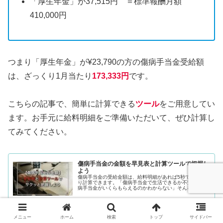
「厚生年金」が37,515円 ＝標準報酬月額
410,000円
つまり「厚生年金」が¥23,790の方の傷病手当金受給額
は、ざっくり1月当たり
173,333円
です。
こちらの記事で、簡単に計算できる
ツール
をご用意してい
ます。お手元に給料明細をご準備いただいて、ぜひ計算し
てみてください。
傷病手当金の金額を早見表と計算ツールで把握し
よう
傷病手当金の受給金額は、給料明細があれば5秒でざっく
り計算できます。「傷病手当金で生活できるか不安」「傷
病手当金がいくらもらえるのかわからない」そんな方は、
最後に会社からもらった給料明細を片手に、こちらの記事
をご覧ください。
2026.08.04
www.taisyoku-kingyo.site
メニュー
ホーム
検索
トップ
サイドバー