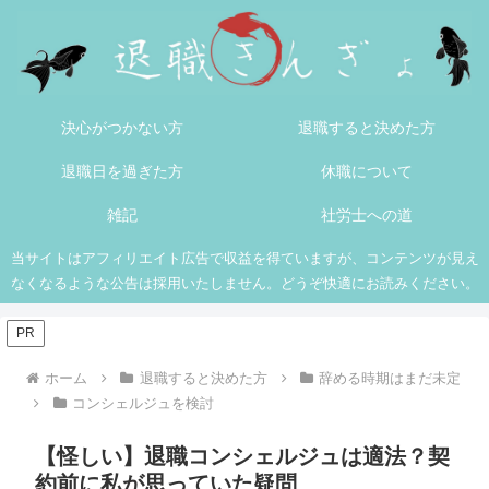
決心がつかない方
退職すると決めた方
退職日を過ぎた方
休職について
雑記
社労士への道
当サイトはアフィリエイト広告で収益を得ていますが、コンテンツが見え
なくなるような公告は採用いたしません。どうぞ快適にお読みください。
PR
ホーム
退職すると決めた方
辞める時期はまだ未定
コンシェルジュを検討
【怪しい】退職コンシェルジュは適法？契
約前に私が思っていた疑問