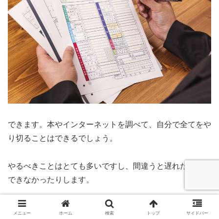
できます。本やインターネットを調べて、自分で全てをや
り切ることはできるでしょう。
やるべきことはとても多いですし、間違うと遅れたり受給
できなかったりします。
傷病手当金と雇用保険を２８ヶ月受給するまでに困る
メニュー
ホーム
検索
トップ
サイドバー