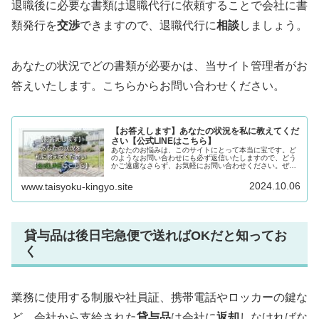
退職後に必要な書類は退職代行に依頼することで会社に書
類発行を
交渉
できますので、退職代行に
相談
しましょう。
あなたの状況でどの書類が必要かは、当サイト管理者がお
答えいたします。こちらからお問い合わせください。
【お答えします】あなたの状況を私に教えてくだ
さい【公式LINEはこちら】
あなたのお悩みは、このサイトにとって本当に宝です。ど
のようなお問い合わせにも必ず返信いたしますので、どう
かご遠慮なさらず、お気軽にお問い合わせください。ぜひ
お待ちいたしております。
2024.10.06
www.taisyoku-kingyo.site
貸与品は後日宅急便で送ればOKだと知ってお
く
業務に使用する制服や社員証、携帯電話やロッカーの鍵な
ど、会社から支給された
貸与品
は会社に
返却
しなければな