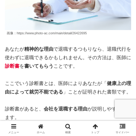
画像：https://www.photo-ac.com/main/detail/26422695
あなたが
精神的な理由
で退職するつもりなら、退職代行を
使わずに退職できるかもしれません。その方法は、医師に
診断書
を
書いてもらう
ことです。
ここでいう診断書とは、医師によりあなたが「
健康上の理
由によって就労不能である
」ことが証明された書類です。
診断書があると、
会社を退職する理由
が説明しやすくなり
ます。
メニュー
ホーム
検索
トップ
サイドバー
「自分に診断書が出るはずがない」と思っている方は、こ