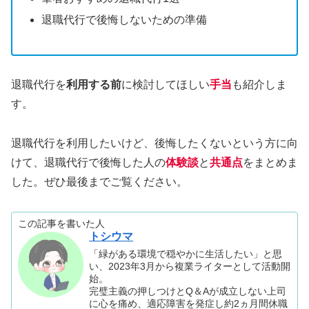
退職代行で後悔しないための準備
退職代行を
利用する前
に検討してほしい
手当
も紹介しま
す。
退職代行を利用したいけど、後悔したくないという方に向
けて、退職代行で後悔した人の
体験談
と
共通点
をまとめま
した。ぜひ最後までご覧ください。
この記事を書いた人
トシウマ
「緑がある環境で穏やかに生活したい」と思
い、2023年3月から複業ライターとして活動開
始。
完璧主義の押しつけとQ＆Aが成立しない上司
に心を痛め、適応障害を発症し約2ヵ月間休職