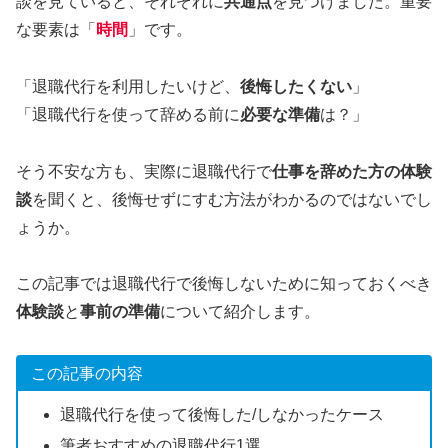
談を見ていると、それぞれに
共通点
を見つけました。重要
な要素は「
時間
」です。
「退職代行を利用したいけど、
後悔したくない
」
「退職代行を使って辞める前に
必要な準備
は？」
そう不安な方も、実際に退職代行で
仕事を辞めた方の体験
談
を聞くと、後悔せずにすむ方法がわかるのではないでし
ょうか。
この記事では退職代行で後悔しないために知っておくべき
体験談
と
事前の準備
について紹介します。
この記事の内容
退職代行を使って後悔した/しなかったケース
筆者おすすめの退職代行1選