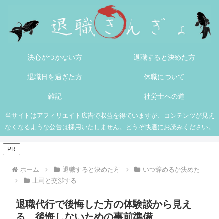
決心がつかない方
退職すると決めた方
退職日を過ぎた方
休職について
雑記
社労士への道
当サイトはアフィリエイト広告で収益を得ていますが、コンテンツが見え
なくなるような公告は採用いたしません。どうぞ快適にお読みください。
PR
ホーム
退職すると決めた方
いつ辞めるか決めた
上司と交渉する
退職代行で後悔した方の体験談から見え
る、後悔しないための事前準備