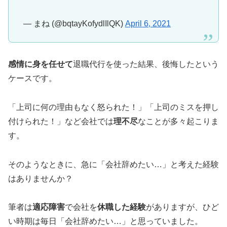
— まね (@bqtayKofydlIlQK)
April 6, 2021
感情に身を任せて
退職代行を使った結果、後悔したという
ケースです。
「上司に何の理由もなく怒られた！」「上司のミスを押し
付けられた！」など会社では
理不尽
なことが多々起こりま
す。
そのようなときに、急に「会社辞めたい…」と考えた経験
はありませんか？
筆者は
適応障害
で会社を
休職した経験
がありますが、ひど
い時期は毎日「会社辞めたい…」と思っていました。