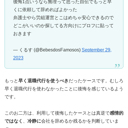
後悔1点いうなら無理って思った自伝でもっと早
くに依頼して辞めればよかった
弁護士やら労組運営とこはめちゃ安心できるので
どこがいいのか探してる方向けにプロフに貼って
おきます
— くるす (@BebesdosFamosos)
September 29,
2023
もっと
早く退職代行を使うべき
だったケースです。むしろ
早く退職代行を使わなかったことに後悔を感じているよう
です。
このお二方は、利用して後悔したケースとは真逆で
感情的
ではなく
、
冷静に
会社を辞めるか残るかを判断していま