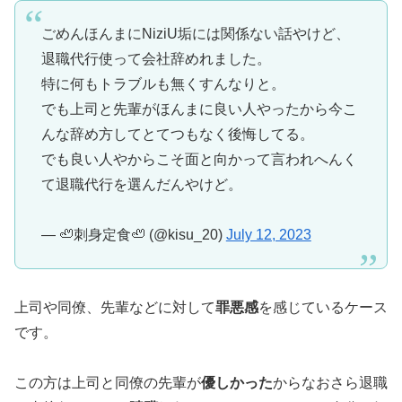
ごめんほんまにNiziU垢には関係ない話やけど、
退職代行使って会社辞めれました。
特に何もトラブルも無くすんなりと。
でも上司と先輩がほんまに良い人やったから今こ
んな辞め方してとてつもなく後悔してる。
でも良い人やからこそ面と向かって言われへんく
て退職代行を選んだんやけど。
— 🦥刺身定食🦥 (@kisu_20)
July 12, 2023
上司や同僚、先輩などに対して
罪悪感
を感じているケース
です。
この方は上司と同僚の先輩が
優しかった
からなおさら退職